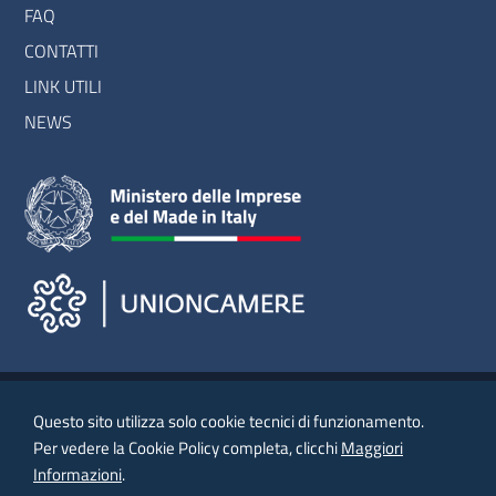
Colonna
FAQ
CONTATTI
2
LINK UTILI
NEWS
Questo sito utilizza solo cookie tecnici di funzionamento.
Il comunicato relativo al Bando Disegnii+2022 è stato
Per vedere la Cookie Policy completa, clicchi
Maggiori
pubblicato nella
Gazzetta Ufficiale - Serie Generale -
Informazioni
.
n. 182 del 5 agosto 2022