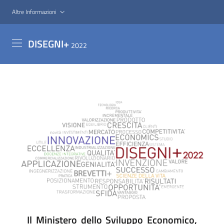
Salta
Altre Informazioni
al
contenuto
DISEGNI+
principale
2022
Il Ministero dello Sviluppo Economico,